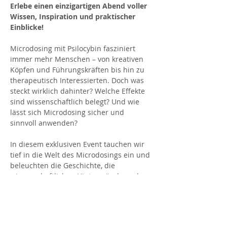
Erlebe einen einzigartigen Abend voller 
Wissen, Inspiration und praktischer 
Einblicke!
Microdosing mit Psilocybin fasziniert 
immer mehr Menschen – von kreativen 
Köpfen und Führungskräften bis hin zu 
therapeutisch Interessierten. Doch was 
steckt wirklich dahinter? Welche Effekte 
sind wissenschaftlich belegt? Und wie 
lässt sich Microdosing sicher und 
sinnvoll anwenden?
In diesem exklusiven Event tauchen wir 
tief in die Welt des Microdosings ein und 
beleuchten die Geschichte, die 
wissenschaftlichen Hintergründe und 
die praktische Anwendung dieser 
faszinierenden Methode.
🔹 
Was dich erwartet: