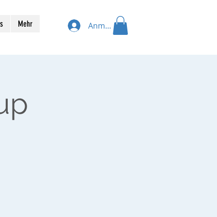
s
Mehr
Anmelden
up