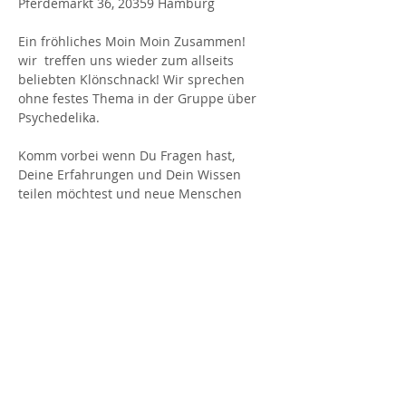
Pferdemarkt 36, 20359 Hamburg
Ein fröhliches Moin Moin Zusammen!
wir  treffen uns wieder zum allseits 
beliebten Klönschnack! Wir sprechen 
ohne festes Thema in der Gruppe über 
Psychedelika. 
Komm vorbei wenn Du Fragen hast, 
Deine Erfahrungen und Dein Wissen 
teilen möchtest und neue Menschen 
kennenlernen möchtest! :)   
Uhrzeit
: 19:00 bis 22:00Uhr
Location
: Grüner Jäger (Neuer 
Pferdemarkt 36, 20359 Hamburg)
Mehr anzeigen