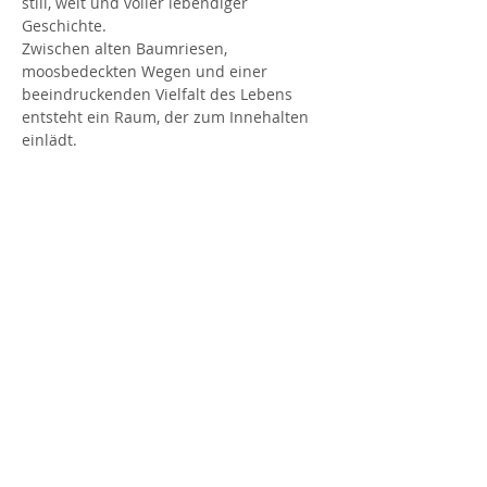
still, weit und voller lebendiger 
Geschichte. 
Zwischen alten Baumriesen, 
moosbedeckten Wegen und einer 
beeindruckenden Vielfalt des Lebens 
entsteht ein Raum, der zum Innehalten 
einlädt.  
Gemeinsam mit der Psychedelic Society 
Hamburg lädt Laura zu einem ihrer 
wundervollen Waldbäder ein – einer 
achtsamen Reise durch den weltweit 
größten Parkfriedhof und seine 
weitläufige Grünlandschaft.  
Viele Menschen verbinden 
psychedelische Erfahrungen mit einem 
Gefühl von Staunen, tiefer 
Naturverbundenheit und einer neuen 
Wahrnehmung des eigenen Platzes in 
der Welt.  